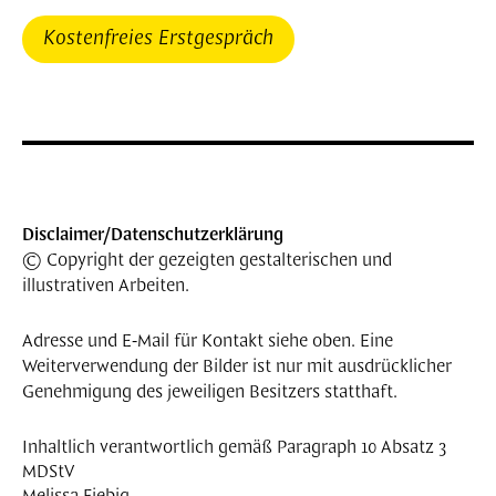
8 bis 15 Uhr
99423 Weimar
Kostenfreies Erstgespräch
Deutschland
Mittwoch & Donnerstag
8 bis 17 Uhr
post@melissafiebig.de
+49 (0) 159 | 01 17 03 72
Disclaimer/​Datenschutzerklärung
© Copyright der gezeigten gestalterischen und
illustrativen Arbeiten.
Adresse und E-Mail für Kontakt siehe oben. Eine
Weiterverwendung der Bilder ist nur mit ausdrücklicher
Genehmigung des jeweiligen Besitzers statthaft.
Inhaltlich verantwortlich gemäß Paragraph 10 Absatz 3
MDStV